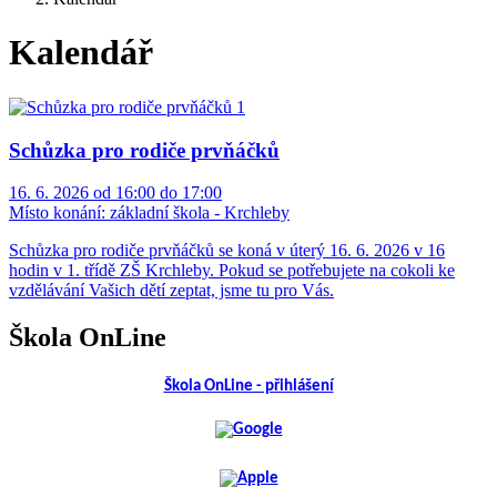
Kalendář
Schůzka pro rodiče prvňáčků
16. 6. 2026 od 16:00 do 17:00
Místo konání:
základní škola - Krchleby
Schůzka pro rodiče prvňáčků se koná v úterý 16. 6. 2026 v 16
hodin v 1. třídě ZŠ Krchleby. Pokud se potřebujete na cokoli ke
vzdělávání Vašich dětí zeptat, jsme tu pro Vás.
Škola OnLine
Škola OnLine - přihlášení