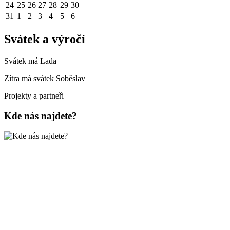
24
25
26
27
28
29
30
31
1
2
3
4
5
6
Svátek a výročí
Svátek má
Lada
Zítra má svátek
Soběslav
Projekty a partneři
Kde nás najdete?