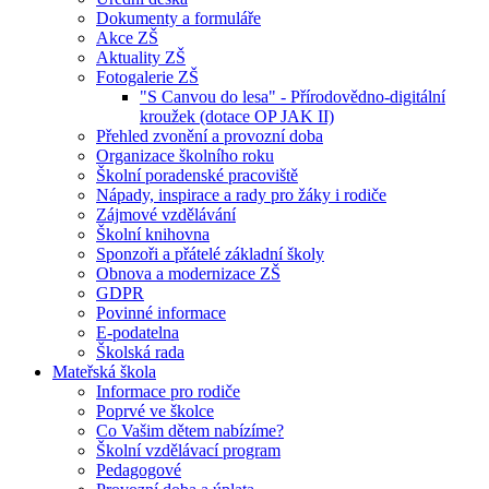
Dokumenty a formuláře
Akce ZŠ
Aktuality ZŠ
Fotogalerie ZŠ
"S Canvou do lesa" - Přírodovědno-digitální
kroužek (dotace OP JAK II)
Přehled zvonění a provozní doba
Organizace školního roku
Školní poradenské pracoviště
Nápady, inspirace a rady pro žáky i rodiče
Zájmové vzdělávání
Školní knihovna
Sponzoři a přátelé základní školy
Obnova a modernizace ZŠ
GDPR
Povinné informace
E-podatelna
Školská rada
Mateřská škola
Informace pro rodiče
Poprvé ve školce
Co Vašim dětem nabízíme?
Školní vzdělávací program
Pedagogové