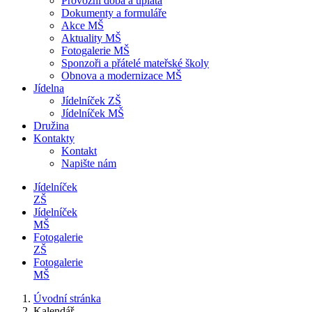
Provozní doba a úplata
Dokumenty a formuláře
Akce MŠ
Aktuality MŠ
Fotogalerie MŠ
Sponzoři a přátelé mateřské školy
Obnova a modernizace MŠ
Jídelna
Jídelníček ZŠ
Jídelníček MŠ
Družina
Kontakty
Kontakt
Napište nám
Jídelníček
ZŠ
Jídelníček
MŠ
Fotogalerie
ZŠ
Fotogalerie
MŠ
Úvodní stránka
Kalendář