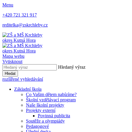
Menu
+420 721 321 917
reditelka@zskrchleby.cz
okres Kutná Hora
okres Kutná Hora
Mapa webu
Vytisknout
Hledaný výraz
Hledat
rozšířené vyhledávání
Základní škola
Co Vašim dětem nabízíme?
Školní vzdělávací program
Naše školní projekty
Projekty externí
Povinná publicita
Soutěže a olympiády
Pedagogové
Úřední deska