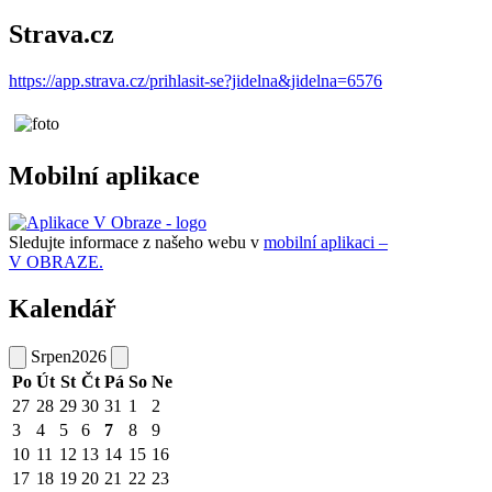
Strava.cz
https://app.strava.cz/prihlasit-se?jidelna&jidelna=6576
Mobilní aplikace
Sledujte informace z našeho webu v
mobilní aplikaci –
V OBRAZE.
Kalendář
Srpen
2026
Po
Út
St
Čt
Pá
So
Ne
27
28
29
30
31
1
2
3
4
5
6
7
8
9
10
11
12
13
14
15
16
17
18
19
20
21
22
23