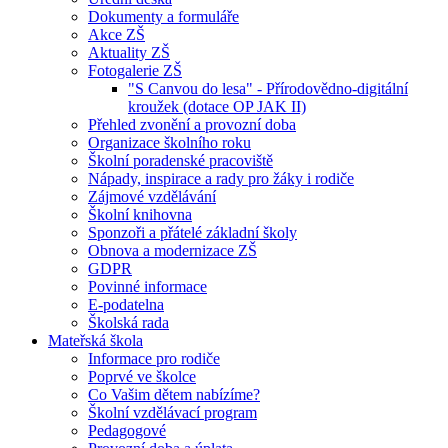
Dokumenty a formuláře
Akce ZŠ
Aktuality ZŠ
Fotogalerie ZŠ
"S Canvou do lesa" - Přírodovědno-digitální
kroužek (dotace OP JAK II)
Přehled zvonění a provozní doba
Organizace školního roku
Školní poradenské pracoviště
Nápady, inspirace a rady pro žáky i rodiče
Zájmové vzdělávání
Školní knihovna
Sponzoři a přátelé základní školy
Obnova a modernizace ZŠ
GDPR
Povinné informace
E-podatelna
Školská rada
Mateřská škola
Informace pro rodiče
Poprvé ve školce
Co Vašim dětem nabízíme?
Školní vzdělávací program
Pedagogové