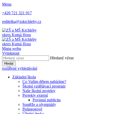
Menu
+420 721 321 917
reditelka@zskrchleby.cz
okres Kutná Hora
okres Kutná Hora
Mapa webu
Vytisknout
Hledaný výraz
Hledat
rozšířené vyhledávání
Základní škola
Co Vašim dětem nabízíme?
Školní vzdělávací program
Naše školní projekty
Projekty externí
Povinná publicita
Soutěže a olympiády
Pedagogové
Úřední deska