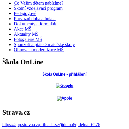
Co Vašim dětem nabízíme?
Školní vzdělávací program
Pedagogové
Provozní doba a úplata
Dokumenty a formuláře
Akce MŠ
Aktuality MŠ
Fotogalerie MŠ
Sponzoři a přátelé mateřské školy
Obnova a modernizace MŠ
Škola OnLine
Škola OnLine - přihlášení
Strava.cz
https://app.strava.cz/prihlasit-se?jidelna&jidelna=6576