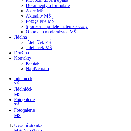
Provozní doba a úplata
Dokumenty a formuláře
Akce MŠ
Aktuality MŠ
Fotogalerie MŠ
Sponzoři a přátelé mateřské školy
Obnova a modernizace MŠ
Jídelna
Jídelníček ZŠ
Jídelníček MŠ
Družina
Kontakty
Kontakt
Napište nám
Jídelníček
ZŠ
Jídelníček
MŠ
Fotogalerie
ZŠ
Fotogalerie
MŠ
Úvodní stránka
Mateřská škola