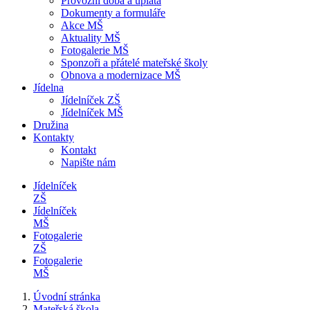
Provozní doba a úplata
Dokumenty a formuláře
Akce MŠ
Aktuality MŠ
Fotogalerie MŠ
Sponzoři a přátelé mateřské školy
Obnova a modernizace MŠ
Jídelna
Jídelníček ZŠ
Jídelníček MŠ
Družina
Kontakty
Kontakt
Napište nám
Jídelníček
ZŠ
Jídelníček
MŠ
Fotogalerie
ZŠ
Fotogalerie
MŠ
Úvodní stránka
Mateřská škola