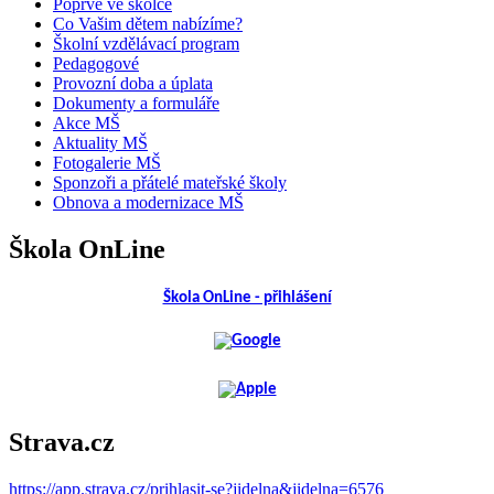
Poprvé ve školce
Co Vašim dětem nabízíme?
Školní vzdělávací program
Pedagogové
Provozní doba a úplata
Dokumenty a formuláře
Akce MŠ
Aktuality MŠ
Fotogalerie MŠ
Sponzoři a přátelé mateřské školy
Obnova a modernizace MŠ
Škola OnLine
Škola OnLine - přihlášení
Strava.cz
https://app.strava.cz/prihlasit-se?jidelna&jidelna=6576