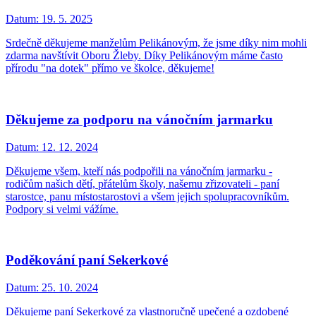
Datum:
19. 5. 2025
Srdečně děkujeme manželům Pelikánovým, že jsme díky nim mohli
zdarma navštívit Oboru Žleby. Díky Pelikánovým máme často
přírodu "na dotek" přímo ve školce, děkujeme!
Děkujeme za podporu na vánočním jarmarku
Datum:
12. 12. 2024
Děkujeme všem, kteří nás podpořili na vánočním jarmarku -
rodičům našich dětí, přátelům školy, našemu zřizovateli - paní
starostce, panu místostarostovi a všem jejich spolupracovníkům.
Podpory si velmi vážíme.
Poděkování paní Sekerkové
Datum:
25. 10. 2024
Děkujeme paní Sekerkové za vlastnoručně upečené a ozdobené