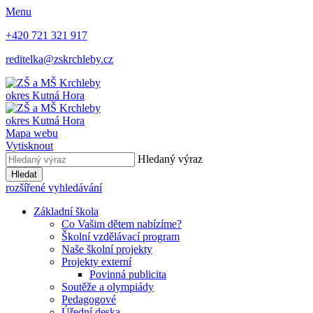
Menu
+420 721 321 917
reditelka@zskrchleby.cz
okres Kutná Hora
okres Kutná Hora
Mapa webu
Vytisknout
Hledaný výraz
Hledat
rozšířené vyhledávání
Základní škola
Co Vašim dětem nabízíme?
Školní vzdělávací program
Naše školní projekty
Projekty externí
Povinná publicita
Soutěže a olympiády
Pedagogové
Úřední deska