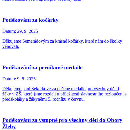
Poděkování za kočárky
Datum:
29. 9. 2025
Děkujeme Semerádovým za krásné kočárky, které nám do školky
věnovali.
Poděkování za perníkové medaile
Datum:
9. 8. 2025
Děkujeme paní Sekerkové za pečené medaile pro všechny děti i
žáky v ZŠ, které jsme rozdali u příležitosti slavnostního rozloučení s
předškoláky a žákyněmi 5. ročníku v červnu.
Poděkování za vstupné pro všechny děti do Obory
Žleby