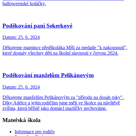
halloweenské koláčky.
Poděkování paní Sekerkové
Datum:
25. 6. 2024
Děkujeme mamince předškoláka Míši za medaile "k nakousnutí",
které dostaly všechny děti na školní slavnosti v červnu 2024.
Poděkování manželům Pelikánovým
Datum:
25. 6. 2024
Děkujeme manželům Pelikánovým za "přírodu na dosah ruky".
Díky Adélce a jejím rodičům jsme měli ve školce na návštěvě
zvířata, která běžně jako domácí mazlíčky nechováme.
Mateřská škola
Informace pro rodiče