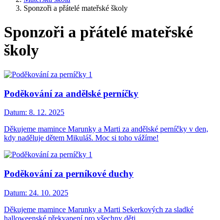
Sponzoři a přátelé mateřské školy
Sponzoři a přátelé mateřské
školy
Poděkování za andělské perníčky
Datum:
8. 12. 2025
Děkujeme mamince Marunky a Marti za andělské perníčky v den,
kdy naděluje dětem Mikuláš. Moc si toho vážíme!
Poděkování za perníkové duchy
Datum:
24. 10. 2025
Děkujeme mamince Marunky a Marti Sekerkových za sladké
halloweenské překvapení pro všechny děti.