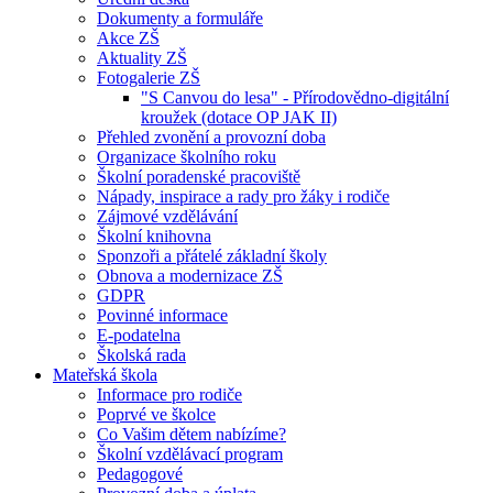
Dokumenty a formuláře
Akce ZŠ
Aktuality ZŠ
Fotogalerie ZŠ
"S Canvou do lesa" - Přírodovědno-digitální
kroužek (dotace OP JAK II)
Přehled zvonění a provozní doba
Organizace školního roku
Školní poradenské pracoviště
Nápady, inspirace a rady pro žáky i rodiče
Zájmové vzdělávání
Školní knihovna
Sponzoři a přátelé základní školy
Obnova a modernizace ZŠ
GDPR
Povinné informace
E-podatelna
Školská rada
Mateřská škola
Informace pro rodiče
Poprvé ve školce
Co Vašim dětem nabízíme?
Školní vzdělávací program
Pedagogové