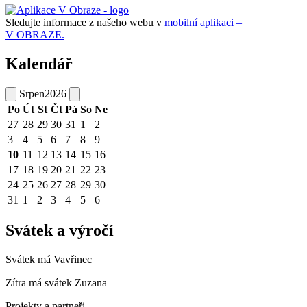
Sledujte informace z našeho webu v
mobilní aplikaci –
V OBRAZE.
Kalendář
Srpen
2026
Po
Út
St
Čt
Pá
So
Ne
27
28
29
30
31
1
2
3
4
5
6
7
8
9
10
11
12
13
14
15
16
17
18
19
20
21
22
23
24
25
26
27
28
29
30
31
1
2
3
4
5
6
Svátek a výročí
Svátek má
Vavřinec
Zítra má svátek
Zuzana
Projekty a partneři