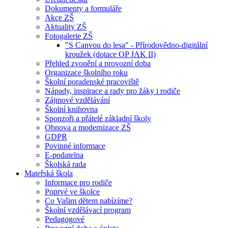
Dokumenty a formuláře
Akce ZŠ
Aktuality ZŠ
Fotogalerie ZŠ
"S Canvou do lesa" - Přírodovědno-digitální
kroužek (dotace OP JAK II)
Přehled zvonění a provozní doba
Organizace školního roku
Školní poradenské pracoviště
Nápady, inspirace a rady pro žáky i rodiče
Zájmové vzdělávání
Školní knihovna
Sponzoři a přátelé základní školy
Obnova a modernizace ZŠ
GDPR
Povinné informace
E-podatelna
Školská rada
Mateřská škola
Informace pro rodiče
Poprvé ve školce
Co Vašim dětem nabízíme?
Školní vzdělávací program
Pedagogové