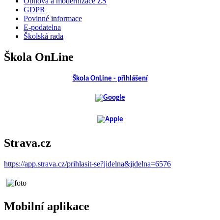
Obnova a modernizace ZŠ
GDPR
Povinné informace
E-podatelna
Školská rada
Škola OnLine
Škola OnLine - přihlášení
Strava.cz
https://app.strava.cz/prihlasit-se?jidelna&jidelna=6576
Mobilní aplikace