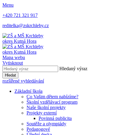
Menu
+420 721 321 917
reditelka@zskrchleby.cz
okres Kutná Hora
okres Kutná Hora
Mapa webu
Vytisknout
Hledaný výraz
Hledat
rozšířené vyhledávání
Základní škola
Co Vašim dětem nabízíme?
Školní vzdělávací program
Naše školní projekty
Projekty externí
Povinná publicita
Soutěže a olympiády
Pedagogové
Úřední deska