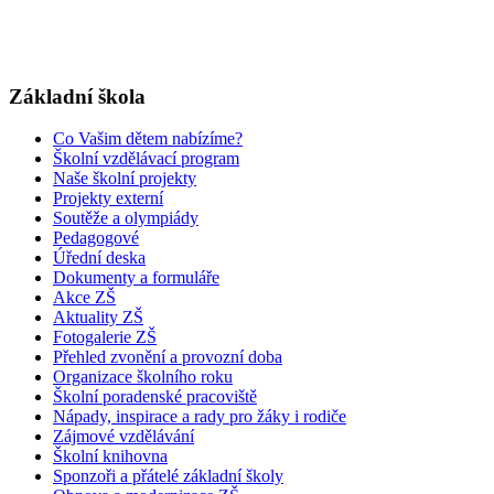
Základní škola
Co Vašim dětem nabízíme?
Školní vzdělávací program
Naše školní projekty
Projekty externí
Soutěže a olympiády
Pedagogové
Úřední deska
Dokumenty a formuláře
Akce ZŠ
Aktuality ZŠ
Fotogalerie ZŠ
Přehled zvonění a provozní doba
Organizace školního roku
Školní poradenské pracoviště
Nápady, inspirace a rady pro žáky i rodiče
Zájmové vzdělávání
Školní knihovna
Sponzoři a přátelé základní školy