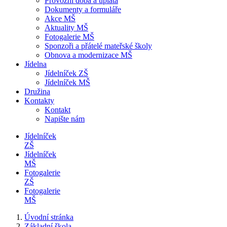
Provozní doba a úplata
Dokumenty a formuláře
Akce MŠ
Aktuality MŠ
Fotogalerie MŠ
Sponzoři a přátelé mateřské školy
Obnova a modernizace MŠ
Jídelna
Jídelníček ZŠ
Jídelníček MŠ
Družina
Kontakty
Kontakt
Napište nám
Jídelníček
ZŠ
Jídelníček
MŠ
Fotogalerie
ZŠ
Fotogalerie
MŠ
Úvodní stránka
Základní škola