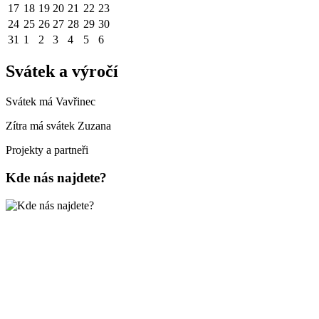
17
18
19
20
21
22
23
24
25
26
27
28
29
30
31
1
2
3
4
5
6
Svátek a výročí
Svátek má
Vavřinec
Zítra má svátek
Zuzana
Projekty a partneři
Kde nás najdete?