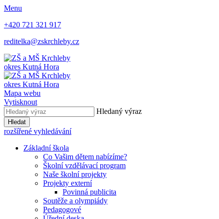
Menu
+420 721 321 917
reditelka@zskrchleby.cz
okres Kutná Hora
okres Kutná Hora
Mapa webu
Vytisknout
Hledaný výraz
Hledat
rozšířené vyhledávání
Základní škola
Co Vašim dětem nabízíme?
Školní vzdělávací program
Naše školní projekty
Projekty externí
Povinná publicita
Soutěže a olympiády
Pedagogové
Úřední deska