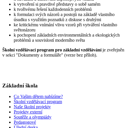
k vytvoření si pravdivé představy o sobě samém
k tvořivému řešení každodenních problémů
k formulaci svých názorů a postojů na základě vlastního
úsudku s využitím poznatků z diskuse s druhými
ke kritickému vnímání vlivu vzorů při vytváření vlastního
světonázoru
k pochopení základních environmentálních a ekologických
problémů a souvislostí moderního světa
Školní vzdělávací program pro základní vzdělávání
je zveřejněn
v sekci "Dokumenty a formuláře" (verze bez příloh).
Základní škola
Co Vašim dětem nabízíme?
Školní vzdělávací program
Naše školní projekty
Projekty externí
Soutěže a olympiády
Pedagogové
Úřední deska