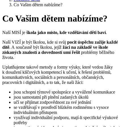
Co Vašim dětem nabízíme?
Co Vašim dětem nabízíme?
Naší MISÍ je
škola jako místo, kde vzdělávání děti baví
.
Naší VIZÍ je být školou, kde si svůj
pocit úspěchu zažije každé
dítě
. A současně být školou, jejíž
žáci na základě ve škole
získaných znalostí a dovedností umí řešit
problémy běžného
života.
Uplatňujeme takové metody a formy výuky, které vedou žáky
k dosažení klíčových kompetencí k učení, k řešení problémů,
komunikativních, sociálních a personálních, občanských,
pracovních i digitálních, a to tak, že naši žáci:
jsou schopni týmové spolupráce a vyvážené komunikace
jsou samostatní při plnění zadaných úkolů
učí se přijímat zodpovědnost za své jednání
se vzdělávají v prostředí blízkém rodinnému s vysoce
individuálním přístupem
využívají individuální podporu, mají-li specifické výukové
potřeby