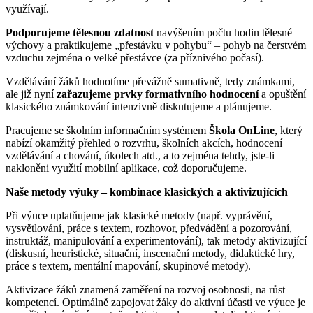
využívají.
Podporujeme tělesnou zdatnost
navýšením počtu hodin tělesné
výchovy a praktikujeme „přestávku v pohybu“ – pohyb na čerstvém
vzduchu zejména o velké přestávce (za příznivého počasí).
Vzdělávání žáků hodnotíme převážně sumativně, tedy známkami,
ale již nyní
zařazujeme prvky formativního hodnocení
a opuštění
klasického známkování intenzivně diskutujeme a plánujeme.
Pracujeme se školním informačním systémem
Škola OnLine
, který
nabízí okamžitý přehled o rozvrhu, školních akcích, hodnocení
vzdělávání a chování, úkolech atd., a to zejména tehdy, jste-li
nakloněni využití mobilní aplikace, což doporučujeme.
Naše metody výuky – kombinace klasických a aktivizujících
Při výuce uplatňujeme jak klasické metody (např. vyprávění,
vysvětlování, práce s textem, rozhovor, předvádění a pozorování,
instruktáž, manipulování a experimentování), tak metody aktivizující
(diskusní, heuristické, situační, inscenační metody, didaktické hry,
práce s textem, mentální mapování, skupinové metody).
Aktivizace žáků znamená zaměření na rozvoj osobnosti, na růst
kompetencí. Optimálně zapojovat žáky do aktivní účasti ve výuce je