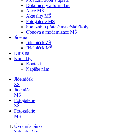
Provozní doba a úplata
Dokumenty a formuláře
Akce MŠ
Aktuality MŠ
Fotogalerie MŠ
Sponzoři a přátelé mateřské školy
Obnova a modernizace MŠ
Jídelna
Jídelníček ZŠ
Jídelníček MŠ
Družina
Kontakty
Kontakt
Napište nám
Jídelníček
ZŠ
Jídelníček
MŠ
Fotogalerie
ZŠ
Fotogalerie
MŠ
Úvodní stránka
Základní škola