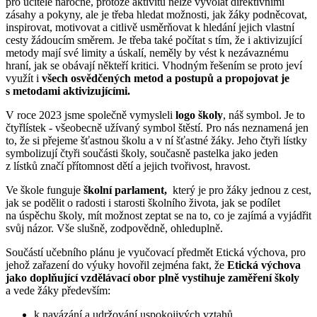
pro učitele náročné, protože aktivitu nelze vyvolat direktivními
zásahy a pokyny, ale je třeba hledat možnosti, jak žáky podněcovat,
inspirovat, motivovat a citlivě usměrňovat k hledání jejich vlastní
cesty žádoucím směrem. Je třeba také počítat s tím, že i aktivizující
metody mají své limity a úskalí, neměly by vést k nezávaznému
hraní, jak se obávají někteří kritici. Vhodným řešením se proto jeví
využít i
všech osvědčených metod a postupů a propojovat je
s metodami aktivizujícími.
V roce 2023 jsme společně vymysleli
logo školy
, náš symbol. Je to
čtyřlístek - všeobecně užívaný symbol štěstí. Pro nás neznamená jen
to, že si přejeme šťastnou školu a v ní šťastné žáky. Jeho čtyři lístky
symbolizují čtyři součásti školy, současně pastelka jako jeden
z lístků značí přítomnost dětí a jejich tvořivost, hravost.
Ve škole funguje
školní parlament,
který je pro žáky jednou z cest,
jak se podělit o radosti i starosti školního života, jak se podílet
na úspěchu školy, mít možnost zeptat se na to, co je zajímá a vyjádřit
svůj názor. Vše slušně, zodpovědně, ohleduplně.
Součástí učebního plánu je vyučovací předmět Etická výchova,
pro
jehož zařazení do výuky hovořil zejména fakt, že
Etická výchova
jako doplňující vzdělávací obor plně vystihuje zaměření školy
a vede žáky především:
k navázání a udržování uspokojivých vztahů