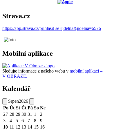
Strava.cz
https://app.strava.cz/prihlasit-se?jidelna&jidelna=6576
Mobilní aplikace
Sledujte informace z našeho webu v
mobilní aplikaci –
V OBRAZE.
Kalendář
Srpen
2026
Po
Út
St
Čt
Pá
So
Ne
27
28
29
30
31
1
2
3
4
5
6
7
8
9
10
11
12
13
14
15
16