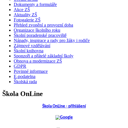
Dokumenty a formuláře
Akce ZŠ
Aktuality ZŠ
Fotogalerie ZŠ
Přehled zvonění a provozní doba
Organizace školního roku
Školní poradenské pracoviště
Nápady, inspirace a rady pro žáky i rodiče
Zájmové vzdělávání
Školní knihovna
Sponzoři a přátelé základní školy
Obnova a modernizace ZŠ
GDPR
Povinné informace
E-podatelna
Školská rada
Škola OnLine
Škola OnLine - přihlášení