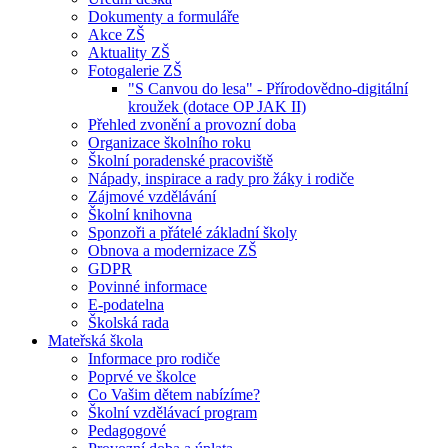
Dokumenty a formuláře
Akce ZŠ
Aktuality ZŠ
Fotogalerie ZŠ
"S Canvou do lesa" - Přírodovědno-digitální
kroužek (dotace OP JAK II)
Přehled zvonění a provozní doba
Organizace školního roku
Školní poradenské pracoviště
Nápady, inspirace a rady pro žáky i rodiče
Zájmové vzdělávání
Školní knihovna
Sponzoři a přátelé základní školy
Obnova a modernizace ZŠ
GDPR
Povinné informace
E-podatelna
Školská rada
Mateřská škola
Informace pro rodiče
Poprvé ve školce
Co Vašim dětem nabízíme?
Školní vzdělávací program
Pedagogové