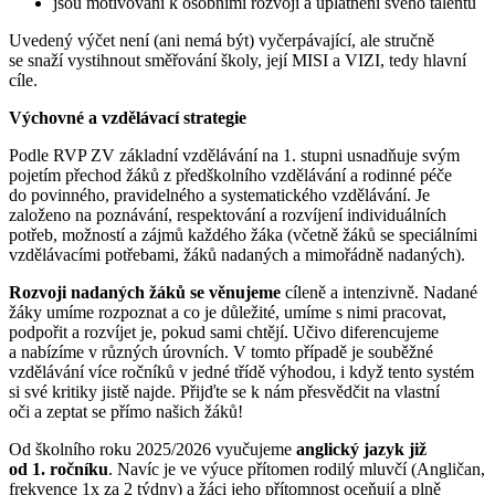
jsou motivováni k osobními rozvoji a uplatnění svého talentu
Uvedený výčet není (ani nemá být) vyčerpávající, ale stručně
se snaží vystihnout směřování školy, její MISI a VIZI, tedy hlavní
cíle.
Výchovné a vzdělávací strategie
Podle RVP ZV základní vzdělávání na 1. stupni usnadňuje svým
pojetím přechod žáků z předškolního vzdělávání a rodinné péče
do povinného, pravidelného a systematického vzdělávání. Je
založeno na poznávání, respektování a rozvíjení individuálních
potřeb, možností a zájmů každého žáka (včetně žáků se speciálními
vzdělávacími potřebami, žáků nadaných a mimořádně nadaných).
Rozvoji nadaných žáků se věnujeme
cíleně a intenzivně. Nadané
žáky umíme rozpoznat a co je důležité, umíme s nimi pracovat,
podpořit a rozvíjet je, pokud sami chtějí. Učivo diferencujeme
a nabízíme v různých úrovních. V tomto případě je souběžné
vzdělávání více ročníků v jedné třídě výhodou, i když tento systém
si své kritiky jistě najde. Přijďte se k nám přesvědčit na vlastní
oči a zeptat se přímo našich žáků!
Od školního roku 2025/2026 vyučujeme
anglický jazyk již
od 1. ročníku
. Navíc je ve výuce přítomen rodilý mluvčí (Angličan,
frekvence 1x za 2 týdny) a žáci jeho přítomnost oceňují a plně