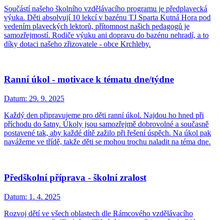
Součástí našeho školního vzdělávacího programu je předplavecká
výuka. Děti absolvují 10 lekcí v bazénu TJ Sparta Kutná Hora pod
vedením plaveckých lektorů, přítomnost našich pedagogů je
samozřejmostí. Rodiče výuku ani dopravu do bazénu nehradí, a to
díky dotaci našeho zřizovatele - obce Krchleby.
Ranní úkol - motivace k tématu dne/týdne
Datum:
29. 9. 2025
Každý den připravujeme pro děti ranní úkol. Najdou ho hned při
příchodu do šatny. Úkoly jsou samozřejmě dobrovolné a současně
postavené tak, aby každé dítě zažilo při řešení úspěch. Na úkol pak
navážeme ve třídě, takže děti se mohou trochu naladit na téma dne.
Předškolní příprava - školní zralost
Datum:
1. 4. 2025
Rozvoj dětí ve všech oblastech dle Rámcového vzdělávacího