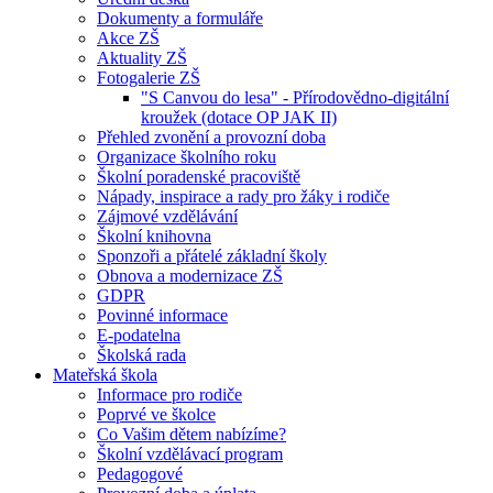
Dokumenty a formuláře
Akce ZŠ
Aktuality ZŠ
Fotogalerie ZŠ
"S Canvou do lesa" - Přírodovědno-digitální
kroužek (dotace OP JAK II)
Přehled zvonění a provozní doba
Organizace školního roku
Školní poradenské pracoviště
Nápady, inspirace a rady pro žáky i rodiče
Zájmové vzdělávání
Školní knihovna
Sponzoři a přátelé základní školy
Obnova a modernizace ZŠ
GDPR
Povinné informace
E-podatelna
Školská rada
Mateřská škola
Informace pro rodiče
Poprvé ve školce
Co Vašim dětem nabízíme?
Školní vzdělávací program
Pedagogové