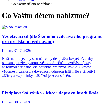
Co Vašim dětem nabízíme?
Co Vašim dětem nabízíme?
Vzdělávací cíl (dle Školního vzdělávacího programu
pro předškolní vzdělávání)
Datum:
31. 7. 2026
Naší snahou je, aby se u nás cítily děti jistě a bezpečně, a aby
radostně prožívaly dobu svého počátečního vzdělávání, kdy
se formou hry naučí vše potřebné pro život. Pokud si kromě
vědomostí, znalostí a dovedností odnesou ještě milé a přívětivé
zážitky a vzpomínky, náš úkol je zcela splněn.
Předplavecká výuka - lekce i dopravu hradí škola
Datum:
30. 7. 2026