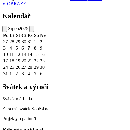
V OBRAZE.
Kalendář
Srpen
2026
Po
Út
St
Čt
Pá
So
Ne
27
28
29
30
31
1
2
3
4
5
6
7
8
9
10
11
12
13
14
15
16
17
18
19
20
21
22
23
24
25
26
27
28
29
30
31
1
2
3
4
5
6
Svátek a výročí
Svátek má
Lada
Zítra má svátek
Soběslav
Projekty a partneři
Kde nás najdete?