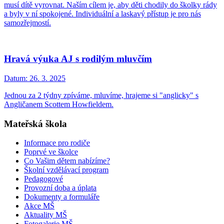
musí dítě vyrovnat. Naším cílem je, aby děti chodily do školky rády
a byly v ní spokojené. Individuální a laskavý přístup je pro nás
samozřejmostí.
Hravá výuka AJ s rodilým mluvčím
Datum:
26. 3. 2025
Jednou za 2 týdny zpíváme, mluvíme, hrajeme si "anglicky" s
Angličanem Scottem Howfieldem.
Mateřská škola
Informace pro rodiče
Poprvé ve školce
Co Vašim dětem nabízíme?
Školní vzdělávací program
Pedagogové
Provozní doba a úplata
Dokumenty a formuláře
Akce MŠ
Aktuality MŠ
Fotogalerie MŠ