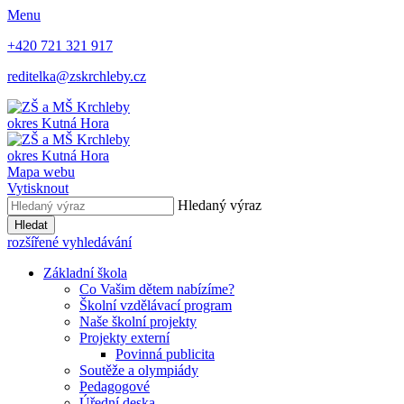
Menu
+420 721 321 917
reditelka@zskrchleby.cz
okres Kutná Hora
okres Kutná Hora
Mapa webu
Vytisknout
Hledaný výraz
Hledat
rozšířené vyhledávání
Základní škola
Co Vašim dětem nabízíme?
Školní vzdělávací program
Naše školní projekty
Projekty externí
Povinná publicita
Soutěže a olympiády
Pedagogové
Úřední deska