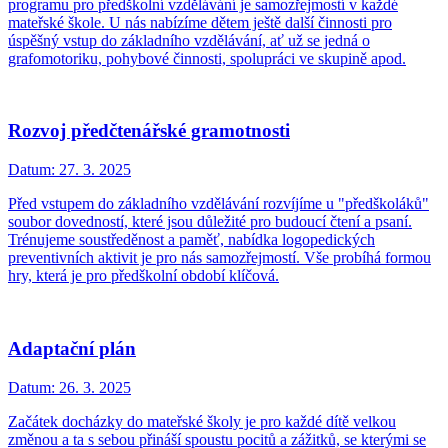
programu pro předškolní vzdělávání je samozřejmostí v každé
mateřské škole. U nás nabízíme dětem ještě další činnosti pro
úspěšný vstup do základního vzdělávání, ať už se jedná o
grafomotoriku, pohybové činnosti, spolupráci ve skupině apod.
Rozvoj předčtenářské gramotnosti
Datum:
27. 3. 2025
Před vstupem do základního vzdělávání rozvíjíme u "předškoláků"
soubor dovedností, které jsou důležité pro budoucí čtení a psaní.
Trénujeme soustředěnost a paměť, nabídka logopedických
preventivních aktivit je pro nás samozřejmostí. Vše probíhá formou
hry, která je pro předškolní období klíčová.
Adaptační plán
Datum:
26. 3. 2025
Začátek docházky do mateřské školy je pro každé dítě velkou
změnou a ta s sebou přináší spoustu pocitů a zážitků, se kterými se