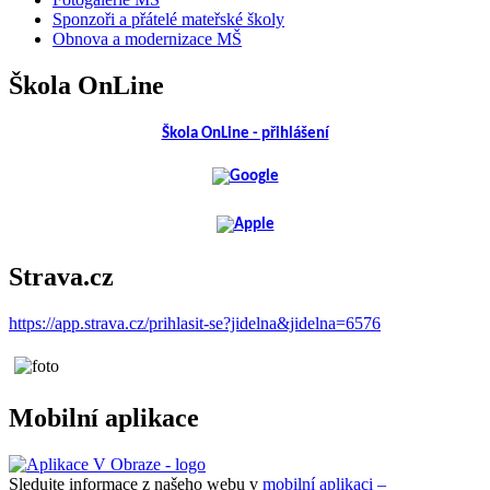
Sponzoři a přátelé mateřské školy
Obnova a modernizace MŠ
Škola OnLine
Škola OnLine - přihlášení
Strava.cz
https://app.strava.cz/prihlasit-se?jidelna&jidelna=6576
Mobilní aplikace
Sledujte informace z našeho webu v
mobilní aplikaci –