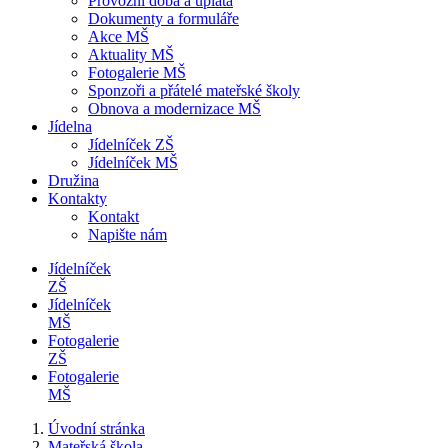
Provozní doba a úplata
Dokumenty a formuláře
Akce MŠ
Aktuality MŠ
Fotogalerie MŠ
Sponzoři a přátelé mateřské školy
Obnova a modernizace MŠ
Jídelna
Jídelníček ZŠ
Jídelníček MŠ
Družina
Kontakty
Kontakt
Napište nám
Jídelníček
ZŠ
Jídelníček
MŠ
Fotogalerie
ZŠ
Fotogalerie
MŠ
Úvodní stránka
Mateřská škola