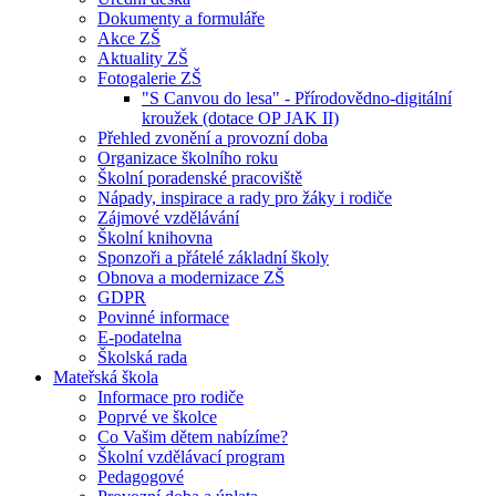
Dokumenty a formuláře
Akce ZŠ
Aktuality ZŠ
Fotogalerie ZŠ
"S Canvou do lesa" - Přírodovědno-digitální
kroužek (dotace OP JAK II)
Přehled zvonění a provozní doba
Organizace školního roku
Školní poradenské pracoviště
Nápady, inspirace a rady pro žáky i rodiče
Zájmové vzdělávání
Školní knihovna
Sponzoři a přátelé základní školy
Obnova a modernizace ZŠ
GDPR
Povinné informace
E-podatelna
Školská rada
Mateřská škola
Informace pro rodiče
Poprvé ve školce
Co Vašim dětem nabízíme?
Školní vzdělávací program
Pedagogové