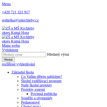
Menu
+420 721 321 917
reditelka@zskrchleby.cz
okres Kutná Hora
okres Kutná Hora
Mapa webu
Vytisknout
Hledaný výraz
Hledat
rozšířené vyhledávání
Základní škola
Co Vašim dětem nabízíme?
Školní vzdělávací program
Naše školní projekty
Projekty externí
Povinná publicita
Soutěže a olympiády
Pedagogové
Úřední deska