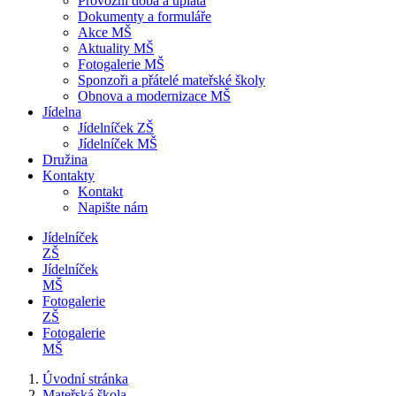
Provozní doba a úplata
Dokumenty a formuláře
Akce MŠ
Aktuality MŠ
Fotogalerie MŠ
Sponzoři a přátelé mateřské školy
Obnova a modernizace MŠ
Jídelna
Jídelníček ZŠ
Jídelníček MŠ
Družina
Kontakty
Kontakt
Napište nám
Jídelníček
ZŠ
Jídelníček
MŠ
Fotogalerie
ZŠ
Fotogalerie
MŠ
Úvodní stránka
Mateřská škola