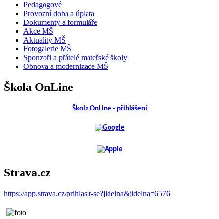
Pedagogové
Provozní doba a úplata
Dokumenty a formuláře
Akce MŠ
Aktuality MŠ
Fotogalerie MŠ
Sponzoři a přátelé mateřské školy
Obnova a modernizace MŠ
Škola OnLine
Škola OnLine - přihlášení
Strava.cz
https://app.strava.cz/prihlasit-se?jidelna&jidelna=6576