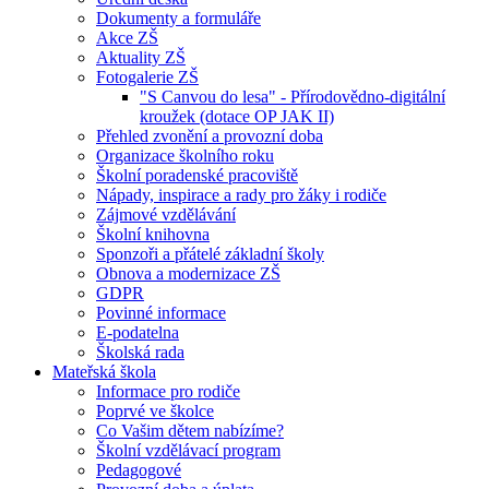
Dokumenty a formuláře
Akce ZŠ
Aktuality ZŠ
Fotogalerie ZŠ
"S Canvou do lesa" - Přírodovědno-digitální
kroužek (dotace OP JAK II)
Přehled zvonění a provozní doba
Organizace školního roku
Školní poradenské pracoviště
Nápady, inspirace a rady pro žáky i rodiče
Zájmové vzdělávání
Školní knihovna
Sponzoři a přátelé základní školy
Obnova a modernizace ZŠ
GDPR
Povinné informace
E-podatelna
Školská rada
Mateřská škola
Informace pro rodiče
Poprvé ve školce
Co Vašim dětem nabízíme?
Školní vzdělávací program
Pedagogové