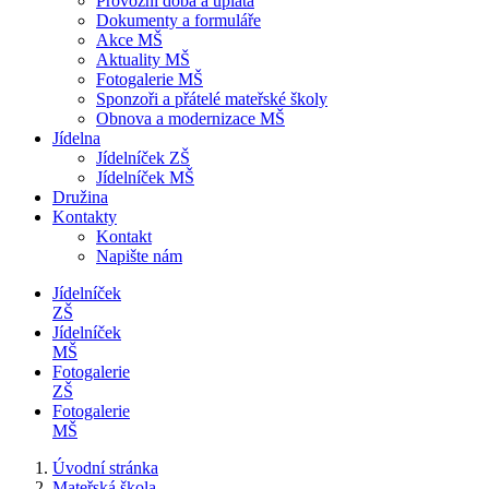
Provozní doba a úplata
Dokumenty a formuláře
Akce MŠ
Aktuality MŠ
Fotogalerie MŠ
Sponzoři a přátelé mateřské školy
Obnova a modernizace MŠ
Jídelna
Jídelníček ZŠ
Jídelníček MŠ
Družina
Kontakty
Kontakt
Napište nám
Jídelníček
ZŠ
Jídelníček
MŠ
Fotogalerie
ZŠ
Fotogalerie
MŠ
Úvodní stránka
Mateřská škola