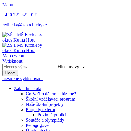
Menu
+420 721 321 917
reditelka@zskrchleby.cz
okres Kutná Hora
okres Kutná Hora
Mapa webu
Vytisknout
Hledaný výraz
Hledat
rozšířené vyhledávání
Základní škola
Co Vašim dětem nabízíme?
Školní vzdělávací program
Naše školní projekty
Projekty externí
Povinná publicita
Soutěže a olympiády
Pedagogové
Úřední deska