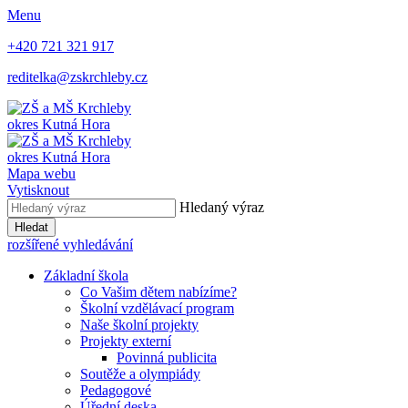
Menu
+420 721 321 917
reditelka@zskrchleby.cz
okres Kutná Hora
okres Kutná Hora
Mapa webu
Vytisknout
Hledaný výraz
Hledat
rozšířené vyhledávání
Základní škola
Co Vašim dětem nabízíme?
Školní vzdělávací program
Naše školní projekty
Projekty externí
Povinná publicita
Soutěže a olympiády
Pedagogové
Úřední deska