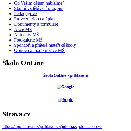
Co Vašim dětem nabízíme?
Školní vzdělávací program
Pedagogové
Provozní doba a úplata
Dokumenty a formuláře
Akce MŠ
Aktuality MŠ
Fotogalerie MŠ
Sponzoři a přátelé mateřské školy
Obnova a modernizace MŠ
Škola OnLine
Škola OnLine - přihlášení
Strava.cz
https://app.strava.cz/prihlasit-se?jidelna&jidelna=6576