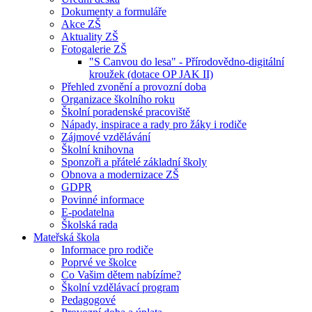
Dokumenty a formuláře
Akce ZŠ
Aktuality ZŠ
Fotogalerie ZŠ
"S Canvou do lesa" - Přírodovědno-digitální
kroužek (dotace OP JAK II)
Přehled zvonění a provozní doba
Organizace školního roku
Školní poradenské pracoviště
Nápady, inspirace a rady pro žáky i rodiče
Zájmové vzdělávání
Školní knihovna
Sponzoři a přátelé základní školy
Obnova a modernizace ZŠ
GDPR
Povinné informace
E-podatelna
Školská rada
Mateřská škola
Informace pro rodiče
Poprvé ve školce
Co Vašim dětem nabízíme?
Školní vzdělávací program
Pedagogové