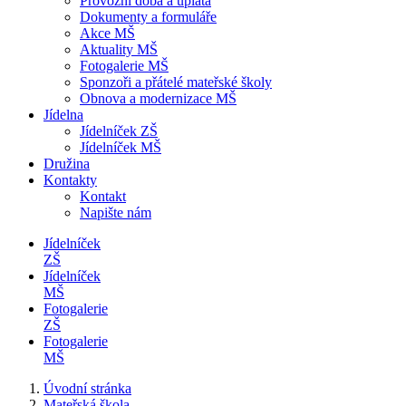
Provozní doba a úplata
Dokumenty a formuláře
Akce MŠ
Aktuality MŠ
Fotogalerie MŠ
Sponzoři a přátelé mateřské školy
Obnova a modernizace MŠ
Jídelna
Jídelníček ZŠ
Jídelníček MŠ
Družina
Kontakty
Kontakt
Napište nám
Jídelníček
ZŠ
Jídelníček
MŠ
Fotogalerie
ZŠ
Fotogalerie
MŠ
Úvodní stránka
Mateřská škola