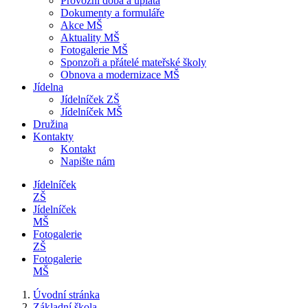
Provozní doba a úplata
Dokumenty a formuláře
Akce MŠ
Aktuality MŠ
Fotogalerie MŠ
Sponzoři a přátelé mateřské školy
Obnova a modernizace MŠ
Jídelna
Jídelníček ZŠ
Jídelníček MŠ
Družina
Kontakty
Kontakt
Napište nám
Jídelníček
ZŠ
Jídelníček
MŠ
Fotogalerie
ZŠ
Fotogalerie
MŠ
Úvodní stránka
Základní škola