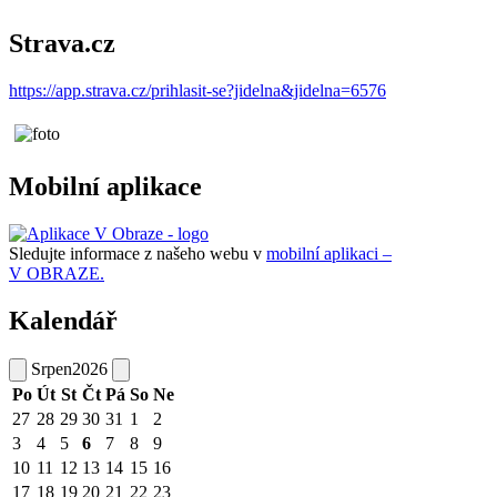
Strava.cz
https://app.strava.cz/prihlasit-se?jidelna&jidelna=6576
Mobilní aplikace
Sledujte informace z našeho webu v
mobilní aplikaci –
V OBRAZE.
Kalendář
Srpen
2026
Po
Út
St
Čt
Pá
So
Ne
27
28
29
30
31
1
2
3
4
5
6
7
8
9
10
11
12
13
14
15
16
17
18
19
20
21
22
23