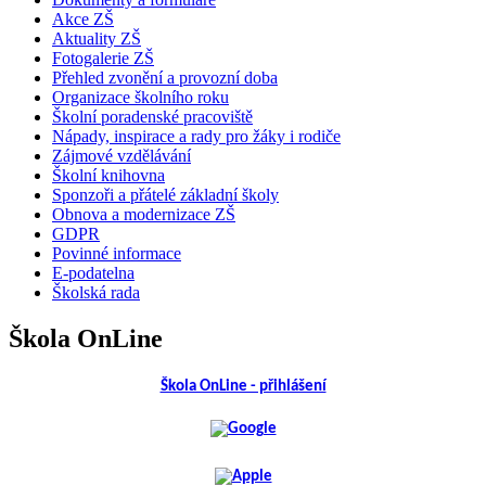
Akce ZŠ
Aktuality ZŠ
Fotogalerie ZŠ
Přehled zvonění a provozní doba
Organizace školního roku
Školní poradenské pracoviště
Nápady, inspirace a rady pro žáky i rodiče
Zájmové vzdělávání
Školní knihovna
Sponzoři a přátelé základní školy
Obnova a modernizace ZŠ
GDPR
Povinné informace
E-podatelna
Školská rada
Škola OnLine
Škola OnLine - přihlášení