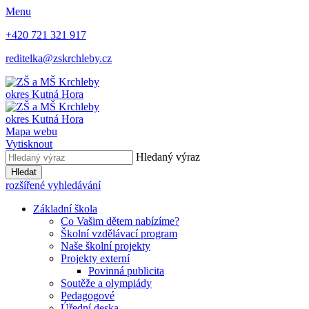
Menu
+420 721 321 917
reditelka@zskrchleby.cz
okres Kutná Hora
okres Kutná Hora
Mapa webu
Vytisknout
Hledaný výraz
Hledat
rozšířené vyhledávání
Základní škola
Co Vašim dětem nabízíme?
Školní vzdělávací program
Naše školní projekty
Projekty externí
Povinná publicita
Soutěže a olympiády
Pedagogové
Úřední deska