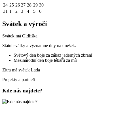
24
25
26
27
28
29
30
31
1
2
3
4
5
6
Svátek a výročí
Svátek má
Oldřiška
Státní svátky a významné dny na dnešek:
Světový den boje za zákaz jaderných zbraní
Mezinárodní den boje lékařů za mír
Zítra má svátek
Lada
Projekty a partneři
Kde nás najdete?