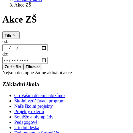
Akce ZŠ
Akce ZŠ
Filtr
od:
do:
Zrušit filtr
Filtrovat
Nejsou dostupné žádné aktuální akce.
Základní škola
Co Vašim dětem nabízíme?
Školní vzdělávací program
Naše školní projekty
Projekty externí
Soutěže a olympiády
Pedagogové
Úřední deska
Dokumenty a formuláře