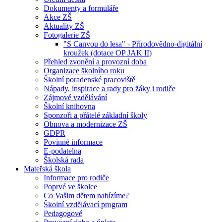
Dokumenty a formuláře
Akce ZŠ
Aktuality ZŠ
Fotogalerie ZŠ
"S Canvou do lesa" - Přírodovědno-digitální
kroužek (dotace OP JAK II)
Přehled zvonění a provozní doba
Organizace školního roku
Školní poradenské pracoviště
Nápady, inspirace a rady pro žáky i rodiče
Zájmové vzdělávání
Školní knihovna
Sponzoři a přátelé základní školy
Obnova a modernizace ZŠ
GDPR
Povinné informace
E-podatelna
Školská rada
Mateřská škola
Informace pro rodiče
Poprvé ve školce
Co Vašim dětem nabízíme?
Školní vzdělávací program
Pedagogové